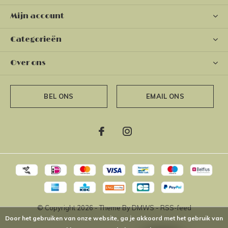
Mijn account
Categorieën
Over ons
BEL ONS
EMAIL ONS
© Copyright
2026
- Theme By
DMWS
-
RSS-feed
Door het gebruiken van onze website, ga je akkoord met het gebruik van