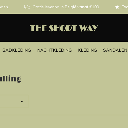
nden.
Gratis levering in België vanaf €100.
Exc
BADKLEDING
NACHTKLEDING
KLEDING
SANDALEN 
lling