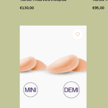
€130,00
€95,00