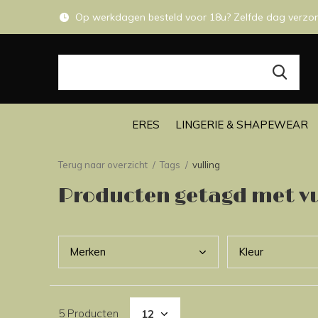
Op werkdagen besteld voor 18u? Zelfde dag verzo
ERES
LINGERIE & SHAPEWEAR
Terug naar overzicht
Tags
vulling
Producten getagd met vu
Merk
en
Kleu
r
5 Producten