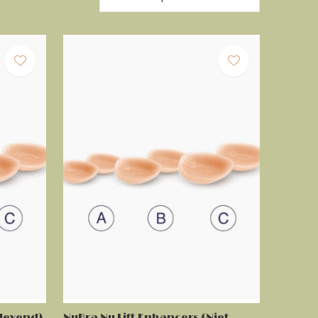
Klevend)
NuBra Nu Lift Enhancers (Niet