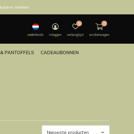
lusieve merken.
0
0
nederlands
inloggen
verlanglijst
winkelwagen
& PANTOFFELS
CADEAUBONNEN