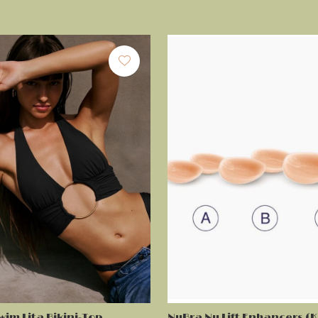
im Lita Bikini-Top
NuBra Nu Lift Enhancers (