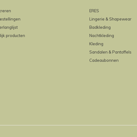
treren
ERES
estellingen
Lingerie & Shapewear
erlanglijst
Badkleding
lijk producten
Nachtkleding
Kleding
Sandalen & Pantoffels
Cadeaubonnen