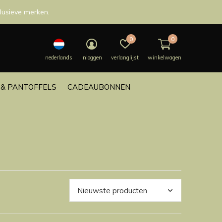
lusieve merken.
0
0
nederlands
inloggen
verlanglijst
winkelwagen
& PANTOFFELS
CADEAUBONNEN