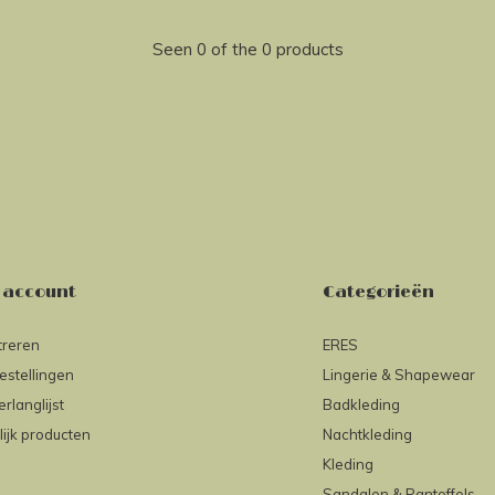
Seen 0 of the 0 products
 account
Categorieën
treren
ERES
estellingen
Lingerie & Shapewear
erlanglijst
Badkleding
lijk producten
Nachtkleding
Kleding
Sandalen & Pantoffels