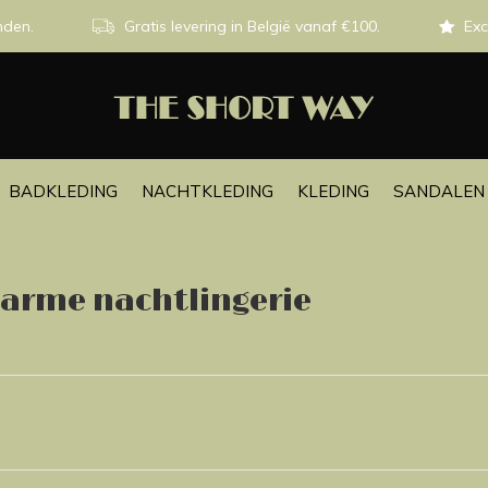
nden.
Gratis levering in België vanaf €100.
Exc
BADKLEDING
NACHTKLEDING
KLEDING
SANDALEN 
arme nachtlingerie