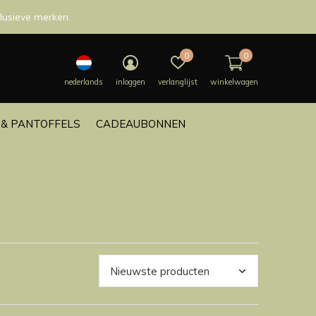
lusieve merken.
0
0
nederlands
inloggen
verlanglijst
winkelwagen
& PANTOFFELS
CADEAUBONNEN