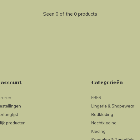
Seen 0 of the 0 products
 account
Categorieën
treren
ERES
estellingen
Lingerie & Shapewear
erlanglijst
Badkleding
lijk producten
Nachtkleding
Kleding
Sandalen & Pantoffels