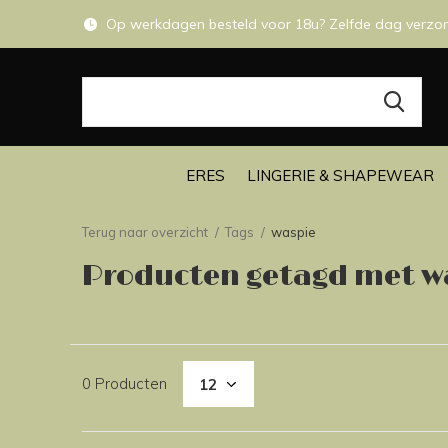
Op werkdagen besteld voor 18u? Zelfde dag verzo
ERES
LINGERIE & SHAPEWEAR
Terug naar overzicht
Tags
waspie
Producten getagd met w
0 Producten