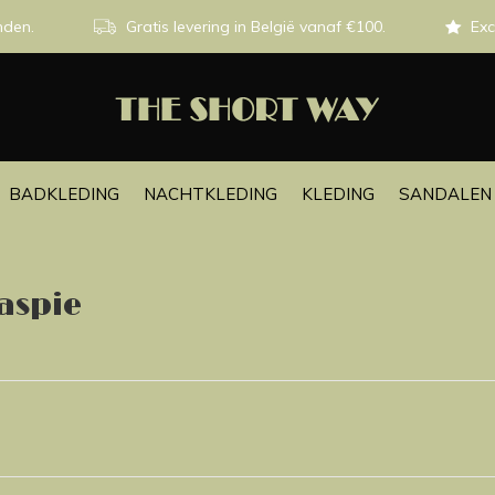
nden.
Gratis levering in België vanaf €100.
Exc
BADKLEDING
NACHTKLEDING
KLEDING
SANDALEN 
aspie