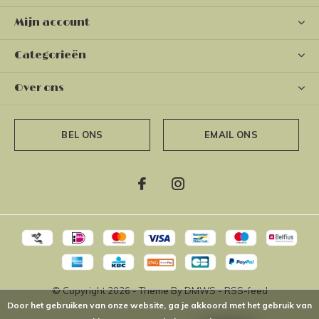
Mijn account
Categorieën
Over ons
BEL ONS
EMAIL ONS
© Copyright
2026
- Theme By
DMWS
-
RSS-feed
Door het gebruiken van onze website, ga je akkoord met het gebruik van