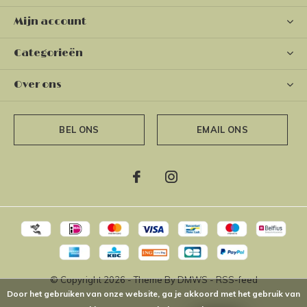
Mijn account
Categorieën
Over ons
BEL ONS
EMAIL ONS
© Copyright
2026
- Theme By
DMWS
-
RSS-feed
Door het gebruiken van onze website, ga je akkoord met het gebruik van