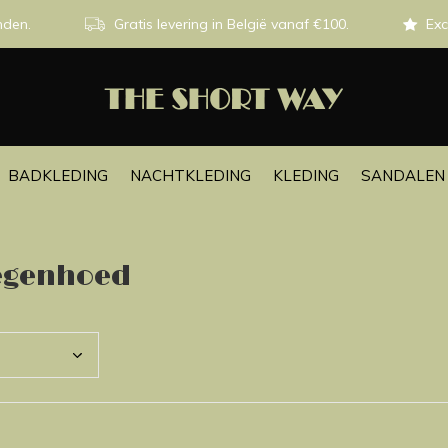
nden.
Gratis levering in België vanaf €100.
Exc
BADKLEDING
NACHTKLEDING
KLEDING
SANDALEN 
egenhoed