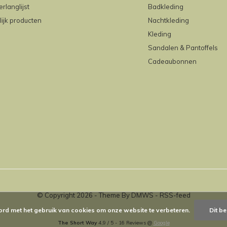
erlanglijst
Badkleding
lijk producten
Nachtkleding
Kleding
Sandalen & Pantoffels
Cadeaubonnen
© Copyright
2026
- Theme By
DMWS
-
RSS-feed
ord met het gebruik van cookies om onze website te verbeteren.
Dit be
The Short Way
4,9
/
5
-
16
Reviews @
Google