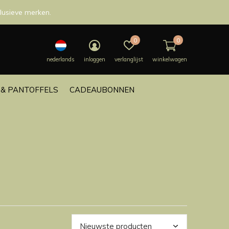
lusieve merken.
0
0
nederlands
inloggen
verlanglijst
winkelwagen
& PANTOFFELS
CADEAUBONNEN